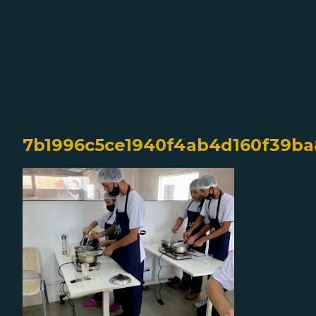
7b1996c5ce1940f4ab4d160f39b